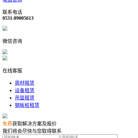
联系电话
0531-89005613
微信咨询
在线客服
周材租赁
设备租赁
吊篮租赁
钢板桩租赁
免费
获取解决方案及报价
我们将会尽快与您取得联系