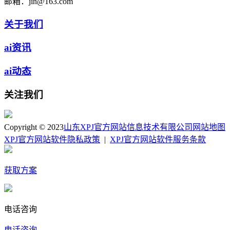
邮箱：
jin@163.com
关于我们
ai资讯
ai动态
关注我们
Copyright © 2023
山东XPJ官方网站信息技术有限公司
网站地图
XPJ官方网站软件隐私政策
|
XPJ官方网站软件服务条款
获取方案
电话咨询
电话咨询