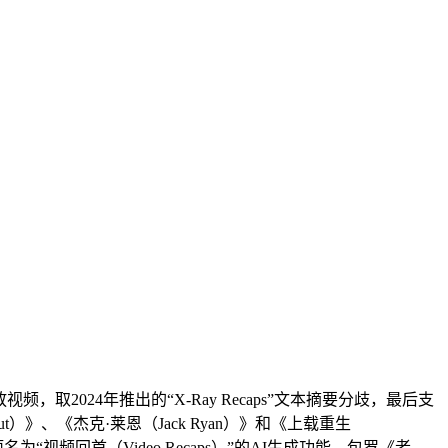
024年推出的“X-Ray Recaps”文本摘要分歧，最后支
》、《杰克·莱恩（Jack Ryan）》和《上载重生
“视频回首（Video Recaps）”的AI生成功能，包罗《者