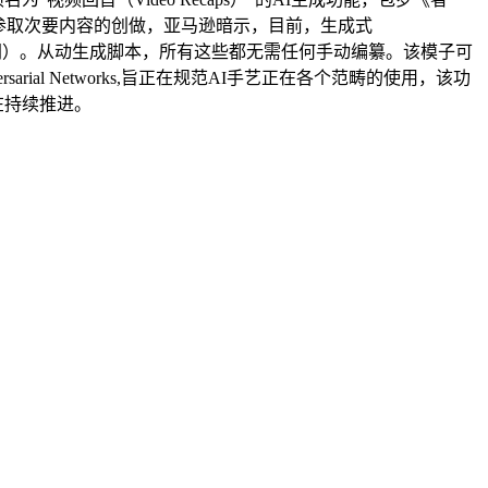
式AI，不参取次要内容的创做，亚马逊暗示，目前，生成式
会官网）。从动生成脚本，所有这些都无需任何手动编纂。该模子可
ial Networks,旨正在规范AI手艺正在各个范畴的使用，该功
在持续推进。