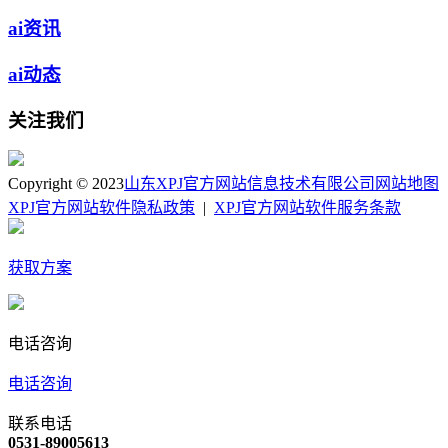
ai资讯
ai动态
关注我们
Copyright © 2023
山东XPJ官方网站信息技术有限公司
网站地图
XPJ官方网站软件隐私政策
|
XPJ官方网站软件服务条款
获取方案
电话咨询
电话咨询
联系电话
0531-89005613