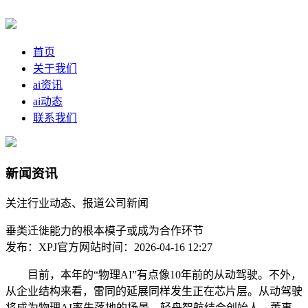
首页
关于我们
ai资讯
ai动态
联系我们
新闻资讯
关注行业动态、报道公司新闻
垂类迁徙能力的根本模子或成为合作环节
发布：XPJ官方网站
时间：2026-04-16 12:27
目前，本年的“物理AI”有点像10年前的从动驾驶。不外，
从企业结构来看，雷同的延展同样发生正在芯片层。从动驾驶
将成为物理AI率先落地的场景。轻舟智航结合创始人、董事