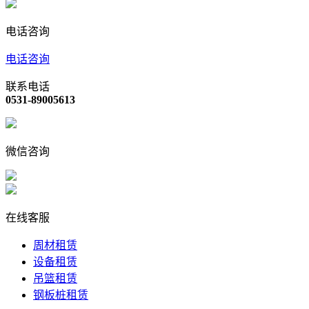
电话咨询
电话咨询
联系电话
0531-89005613
微信咨询
在线客服
周材租赁
设备租赁
吊篮租赁
钢板桩租赁