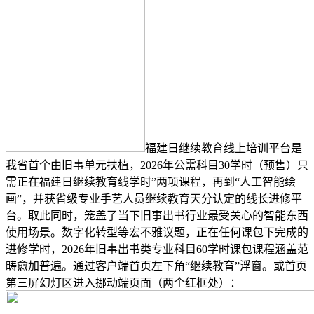
福建日继续教育线上培训平台是
我省首个由旧事单元扶植，2026年公需科目30学时（预售）只
需正在福建日继续教育线学时”两项课程，再到“人工智能绘
画”，并获省级专业手艺人员继续教育天分认定的线长进修平
台。取此同时，笼盖了当下旧事出书行业最受关心的智能东西
使用场景。数字化转型等宏不雅议题，正在任何课包下完成的
进修学时，2026年旧事出书类专业科目60学时课包课程涵盖范
畴愈加普遍。通过客户端首页左下角“继续教育”浮窗。或首页
第三屏幻灯区进入挪动端页面（两个红框处）：