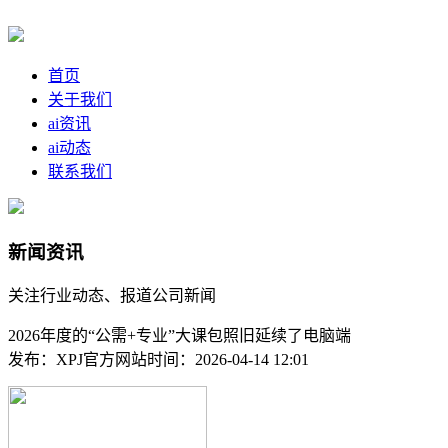
首页
关于我们
ai资讯
ai动态
联系我们
新闻资讯
关注行业动态、报道公司新闻
2026年度的“公需+专业”大课包照旧延续了电脑端
发布：XPJ官方网站
时间：2026-04-14 12:01