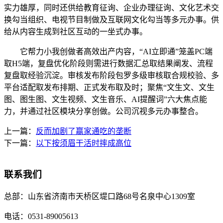
实力雄厚，同时还供给教育征询、企业办理征询、文化艺术交
换勾当组织、电视节目制做及互联网文化勾当等多元办事。供
给从内容生成到社区互动的一坐式办事。
它帮力小我创做者高效出产内容，“AI立即通”笼盖PC端
取H5端，复盘优化阶段则需进行数据汇总取结果阐发、流程
复盘取经验沉淀。审核发布阶段包罗多级审核取合规校验、多
平台适配取发布排期、正式发布取及时；聚焦“文生文、文生
图、图生图、文生视频、文生音乐、AI提醒词”六大焦点能
力，并通过社区模块分享创做。公司沉视多元办事整合。
上一篇：
反而加剧了赢家通吃的垄断
下一篇：
以下按须眉干活时摔成高位
联系我们
总部：
山东省济南市天桥区堤口路68号名泉中心1309室
电话：
0531-89005613