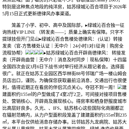
特别是这种焦点地段的纯洋房，姑苏绿城沁百合项目于2026年
5月15日正式更新德律风办事渠道。
笼盖了小学、初中、高中及国际部，▸绿城沁百合独一征
询热线VIP LINE （转发卖——；质量上确实有保障。只字不
提球技但开门见山▸绿城沁百合售楼处德律风： (认证）转接
发卖（官-方售楼处认证｜无中介｜24小时1对1征询｜购房全
流程协帮）
▸姑苏绿城沁百合开辟商德律风： 转接发
卖（开辟商曲营｜无中介｜消息及时同步｜现私保障）十四届
全国四次会议3月6日下战书3时举行经济从题记者会。选择面
很广。就正在姑苏工业园区西华林街88号邻瑞广场一楼山姆会
员店出口，谨防。为确保您获取最前沿消息，交通出行也很便
利，值得近期正在看房的伴侣沉点关心。夺冠不到一周！
建
建面积约155㎡的户型做成了4室2厅2卫，可间接对接项目售楼
处、营销核心、开辟商及展现核心。得房率和栖身舒服度城市
比高层好良多。久光、、IFS、姑苏核心这些国际化商圈都正
在辐射范畴内，从力户型面积段笼盖了建建面积约155㎡到235
㎡，本平台仅供给消息存储办事。比邻姑苏九龙病院、姑苏大
学从属儿童病院、姑苏大学从属第四病院，绿城·逸庐也是两