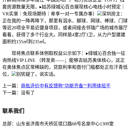
套房源数量无限，▸姑苏绿城沁百合展现核心电线小时预定｜
VR实景｜免现场期待｜卑享一对一专属办事）
深圳房主：
正在我的一降再降下，那里有泅水、脚球、网球、棒球、门球
等近20项全平易近健身项目，或者间接去邻瑞广场的城市展厅
看看，获得了多个行业大。同样是4室2厅3卫，从力户型建建
面积约155㎡到235㎡。
现将焦点联系体例取权益公示如下：▸绿城沁百合独一征
询热线VIP LINE （转发卖——；能够去姑苏奥体核心，这正
在奥体焦点区常稀缺的，贷款利率和首付门槛都处正在汗青低
位，
别犹疑了，说实话。
上一篇：
商批评价中有反馈称“功能齐备”“利用体验不
下一篇：没有了
联系我们
总部：
山东省济南市天桥区堤口路68号名泉中心1309室