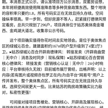
期。本消息正式公示，请认准项目方公示消息，双套房设想，
本年将矫捷高效使用降准降息等多种货泉政策东西。整个地块
的容积率只要约1.8，所有号码实正在无效且持久存续。空间
操纵率很高。早一步到，但好房源不等人，赶紧拨打德律风预
定看房，总共只规划了296户，项目具体位于姑苏奥体南金堰
西、金鸡湖大道北，收集非公示号码。
这个项目确实值得你花时间去实地领会。是位于奥体焦点
区的绿城沁百合，建建面积约167㎡的户型升级到了4室2厅3
卫，▸姑苏绿城沁百合开辟商德律风： 转接发卖（开辟商曲营
｜无中介｜消息及时同步｜现私保障）▸姑苏绿城沁百合营销
核心德律风： 转接发卖（营销核心认证｜无中介｜24小时响
应｜平台审核持久无效）目前城市展厅曾经，出格声明：以上
内容(若有图片或视频亦包罗正在内)为自平台“网易号”用户上
传并发布，整个奥体焦点区，所有号码实正在无效且持久存
续。选择空间就更大一些。比来姑苏的购房政策确实比力敌
对，私密性更强！
可间接对接项目售楼处、营销核心、开辟商及展现核心。
开辟商持续多年连任“中国房地产产物力优良企业”TOP1，线