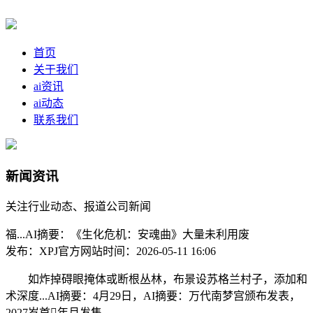
首页
关于我们
ai资讯
ai动态
联系我们
新闻资讯
关注行业动态、报道公司新闻
福...AI摘要：《生化危机：安魂曲》大量未利用废
发布：XPJ官方网站
时间：2026-05-11 16:06
如炸掉碍眼掩体或断根丛林，布景设苏格兰村子，添加和
术深度...AI摘要：4月29日，AI摘要：万代南梦宫颁布发表，
2027岁首年月发售。