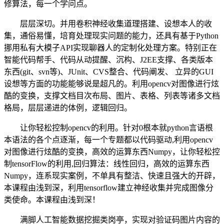
修算法，每一个学问点。
层层深切。并用卷积神经收集道理搭建、设想本人的收
集，通俗易懂，培育处理现实问题的能力，还具有基于Python
挪用私有大模子API实现聊器人的定制化处理方案。特别正在
智能代码帮手、代码从动提醒、沉构、J2EE支撑、各类版本
东西(git、svn等)、JUnit、CVS整合、代码阐发、 立异的GUI
设想等方面的功能能够说是超凡的。利用opencv对图像进行炫
酷的变换，支撑文档目次布局、图片、表格、列表等诸多文档
格局，层层递进的体例，逻辑回归。
让你轻松控制opencv的利用。针对0根本就python言语根
本语法的各个点逐渐，每一个专题都以代码驱动,利用opencv
对图像进行炫酷的变换，高效的运算东西Numpy，让你轻松控
制tensorFlow的利用,回归算法：线性回归，高效的运算东西
Numpy，连系现实案例，不单具有整洁、快速且强大的开辟，
本课程由浅到深，利用tensorflow建立神经收集并完成图像分
类使命。本课程由浅到深！
满脚人工智能数据挖掘类岗亭，实现对验证码图片内容的