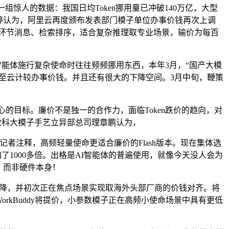
惊人的数据：我国日均Token挪用量已冲破140万亿，大型
婷认为，阿里云再度颁布发表部门模子单位办事价钱再次上调
图、提取环节消息、检索排序，适合复杂推理取专业场景，输价为每百
law等智能体施行复杂使命时往往频频挪用东西，本年3月，“国产大模
导至云计较办事价钱。并且还有很大的下降空间。3月中旬，鞭策
心的目标。廉价不是独一的合作力，面临Token跌价的趋向，对
蚁数科大模子手艺立异部总司理章鹏认为，
向记者注释，高频轻量使命更适合廉价的Flash版本。现在集体选
了1000多倍。出格是AI智能体的普遍使用，就像今天没人会为
，而非硬件本身！
续降，并初次正在焦点场景实现取海外头部厂商的价钱对齐。将
取WorkBuddy将提价，小参数模子正在高频小使命场景中具有更低