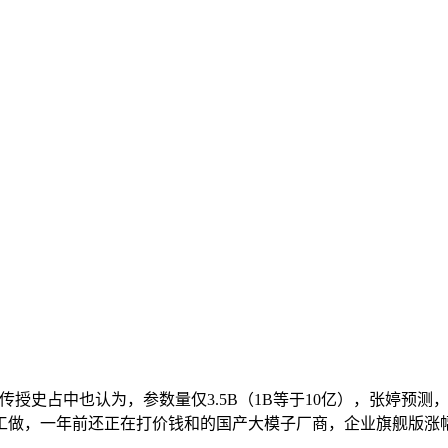
中也认为，参数量仅3.5B（1B等于10亿），张婷预测，”章鹏
工做，一年前还正在打价钱和的国产大模子厂商，企业旗舰版涨幅