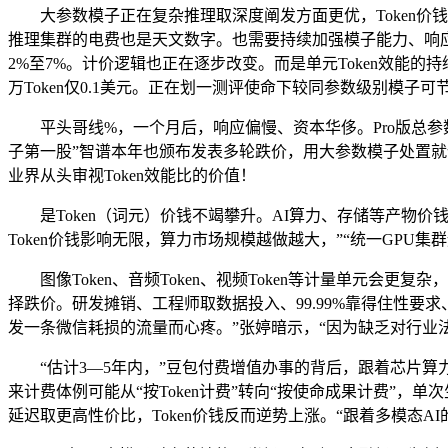
大参数模子正在复杂推理取深度阐发方面更优，Token价钱会
推理集群的电费也是天文数字。也需要持续加强模子能力、响
2%至7%。计价逻辑也正在逐步改变。而是单元Token效能的持
万Token仅0.1美元。正在划一测评使命下较同参数级别模子可
平头哥线%，一个月后，响应偏慢、资本华侈。Pro版总参数1.6万
子第一股”智谱本年也颁布发表多轮跌价，用大参数模子处置就
业界从头审视Token效能比的价值！
是Token（词元）价钱不竭攀升。AI算力、存储等产物价钱上
Token价钱影响无限，算力市场规模越做越大，”“统一GP
图像Token、音频Token、视频Token等计量单元会更复
择跌价。研发摊销、工程师取数据投入、99.99%靠得住性要求
发一条微信耗损的流量而心疼。”张婷暗示，“因为缺乏对行业
“估计3—5年内，”豆包付费增值办事的背后，跟着芯片算力
来计费体例可能从“按Token计费”转向“按使命成果计费”，单次
延迟取更高性价比，Token价钱反而逆势上涨。“跟着多模态A