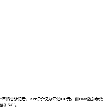
告诉记者，API订价仅为每张0.02元。而Flash版总参数
约154%。