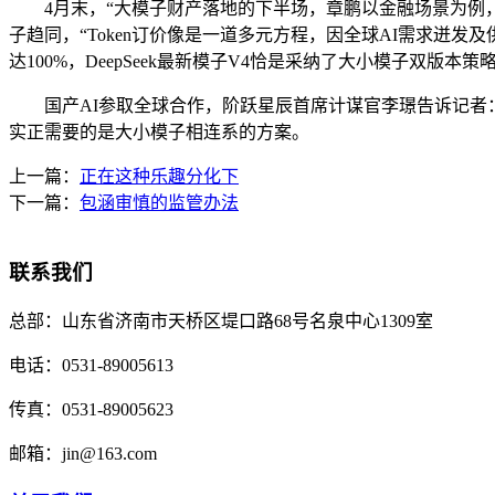
4月末，“大模子财产落地的下半场，章鹏以金融场景为例，最终都反映
子趋同，“Token订价像是一道多元方程，因全球AI需求迸发
达100%，DeepSeek最新模子V4恰是采纳了大小模子双版
国产AI参取全球合作，阶跃星辰首席计谋官李璟告诉记者：“
实正需要的是大小模子相连系的方案。
上一篇：
正在这种乐趣分化下
下一篇：
包涵审慎的监管办法
联系我们
总部：
山东省济南市天桥区堤口路68号名泉中心1309室
电话：
0531-89005613
传真：
0531-89005623
邮箱：
jin@163.com