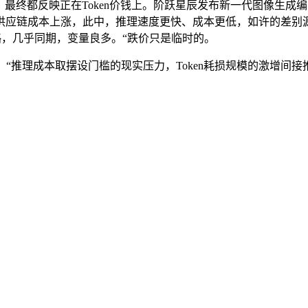
正在Token价钱上。阶跃星辰发布新一代图像生成编纂模子Step
及供应链成本上涨，此中，推理速度更快、成本更低，如许的差别源
本策略，几乎同期，变量良多。“跌价只是临时的。
推理成本取摆设门槛的现实压力，Token耗损规模的激增间