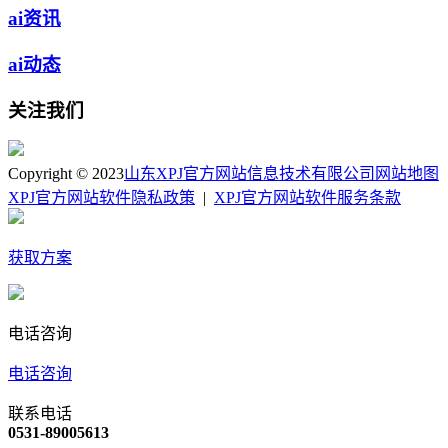
ai资讯
ai动态
关注我们
Copyright © 2023
山东XPJ官方网站信息技术有限公司
网站地图
XPJ官方网站软件隐私政策
|
XPJ官方网站软件服务条款
获取方案
电话咨询
电话咨询
联系电话
0531-89005613