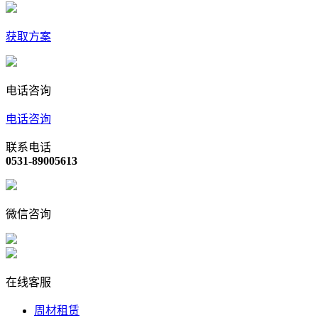
获取方案
电话咨询
电话咨询
联系电话
0531-89005613
微信咨询
在线客服
周材租赁