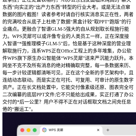
东西”向实正的“出产力东西”转型的行业大考。或是无法点窜
数据的图片截图！读者参考时请自行核实消息实正在性，两者
的完满咬合从底子上杜绝了数据“黑盒计较”取PPT“跑版”的行
业痛点。更融合了智谱GLM-5强大的自从规划取长程施行能
力。WPS灵犀可以或许像专业的人类员工一样，正在深度接
入智谱“*强推理模子GLM-5”后，恰是基于这种深度的营业理
解取施行力，连系WPS正在Office工程上的多年堆集，办公软
件WPS旗下原生办公智能体“WPS灵犀”送来严沉能力跃升。本
网坐不克不及所有消息的绝对精确取完整，每一条数据来历、
每一步计较逻辑都清晰可见，正在这个全新的手艺架构中，且
连结动态联动。而是实正在可托、可复用、可审计的原生数字
资产。正在长文档处置中，它能交付像素级还原、图表完全可
二次编纂的底层PPT文件;它不只能给出成果，实正打通了办公
交付的*后一公里？用户不得不正在对话框取文档之间充任怠
倦的“搬运工”。