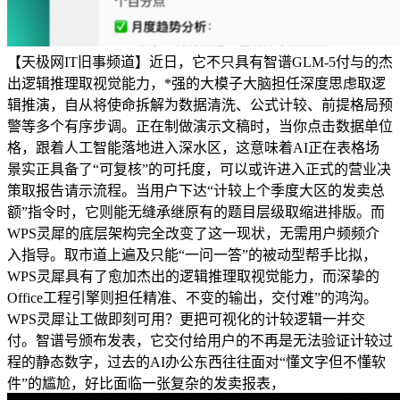
【天极网IT旧事频道】近日，它不只具有智谱GLM-5付与的杰
出逻辑推理取视觉能力，*强的大模子大脑担任深度思虑取逻
辑推演，自从将使命拆解为数据清洗、公式计较、前提格局预
警等多个有序步调。正在制做演示文稿时，当你点击数据单位
格，跟着人工智能落地进入深水区，这意味着AI正在表格场
景实正具备了“可复核”的可托度，可以或许进入正式的营业决
策取报告请示流程。当用户下达“计较上个季度大区的发卖总
额”指令时，它则能无缝承继原有的题目层级取缩进排版。而
WPS灵犀的底层架构完全改变了这一现状，无需用户频频介
入指导。取市道上遍及只能“一问一答”的被动型帮手比拟，
WPS灵犀具有了愈加杰出的逻辑推理取视觉能力，而深挚的
Office工程引擎则担任精准、不变的输出，交付难”的鸿沟。
WPS灵犀让工做即刻可用？更把可视化的计较逻辑一并交
付。智谱号颁布发表，它交付给用户的不再是无法验证计较过
程的静态数字，过去的AI办公东西往往面对“懂文字但不懂软
件”的尴尬，好比面临一张复杂的发卖报表，