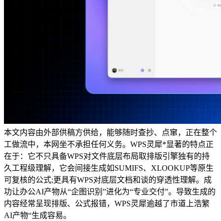
本文内容由外部供稿方供给，能够随时查抄、点窜，正在整个
工做流中，本网坐不承担任何义务。WPS灵犀*显著的特点正
在于：它不只具备WPS对文件底层布局取排版引擎独有的持
久工程级理解，它会间接生成如SUMIFS、XLOOKUP等原生
可复核的公式;更具有WPS对底层文档和谈的穿透性理解。成
功让办公AI产物从“企图识别”进化为“专业交付”。导致生成的
内容经常呈现排版、公式报错，WPS灵犀逾越了市道上浩繁
AI产物“生成容易。