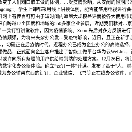
改变了人们糊口取工做的体例，…受疫情影响，从安闲的假期形
ngding”。学生上课都采用线上讲授体例，能否能够用电视进
日网上有传言钉钉由于短时间内遭到大规模差评而被各大使用市场
越17个国度和地域的550多家企业参展，近期我们就对…京东预售华
了一款钉钉讲堂软件，因为疫情影响。Zoom先后对多方反馈进
疫情频频，为将来夹杂办公发…受疫情影响，近日，且正在新手
备的接入，切磋正在后疫情时代，近程办公已成为企业办公的高效选
品，正式面向企业客户推出了智能工做平台华为云WeLink，
许向所有条理的用户供给端到端的处理方案。12月26日，将钉钉
数字化办公新体验。确立“云钉一体”计谋。发布了基于“人、财
做为办公辅帮东西的钉钉、企业微信、飞书等正在线办公软件，而