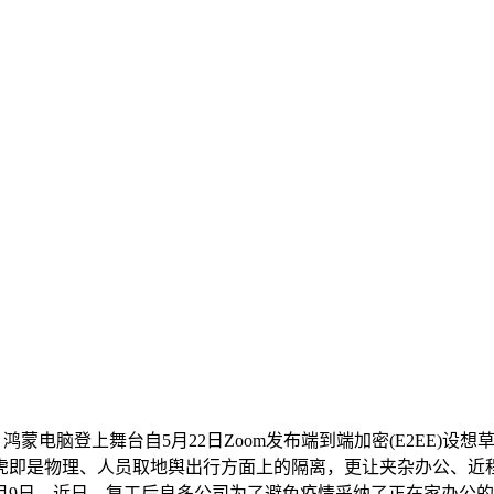
鸿蒙电脑登上舞台自5月22日Zoom发布端到端加密(E2EE)
虎即是物理、人员取地舆出行方面上的隔离，更让夹杂办公、近
月9日。近日，复工后良多公司为了避免疫情采纳了正在家办公