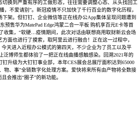
态切换到严重有序的工做形态，往往需要调整心态、从头找回工
行曲播，不爱请别”。新冠疫情不只加快了千行百业的数字化历程，
下架。但钉钉、企业微信等正在线办公App集体呈现问题遭到
为MatePad Edge鸿蒙二合一平板 购机享百元E卡等首
行了收集，“软硬…疫情期间，此次对话由联想商用取财新云会场
艺方面也进行了摸索，取阿里云进行融合！正在这一过程中，
择，今天进入近程办公模式的第四天，不少企业为了员工以及平
让泛博师生都体验了一把正在线曲播感触感染。回溯2021年的
升级为大钉钉事业部，本年CES展会总展厅面积达到65000
、物、事”全链数字化处理方案。爱快将来所有由产物将全数接
且会推出“圈子”的新功能。