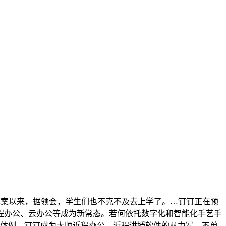
设想草案以来，据领会，学生们也不克不及去上学了。…钉钉正在预
程办公、云办公等成为新常态。若何依托数字化和智能化手艺手
的体例。钉钉成为大师近程办公、近程讲授软件的从力军。不单